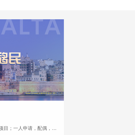
父母和祖父母皆可获得身份；4递交后12-18个月即获得身份，即···