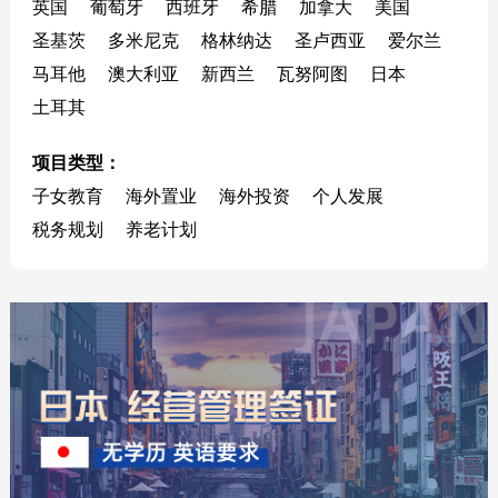
英国
葡萄牙
西班牙
希腊
加拿大
美国
圣基茨
多米尼克
格林纳达
圣卢西亚
爱尔兰
马耳他
澳大利亚
新西兰
瓦努阿图
日本
土耳其
项目类型：
子女教育
海外置业
海外投资
个人发展
税务规划
养老计划