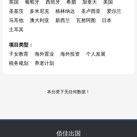
英国
葡萄牙
西班牙
希腊
加拿大
美国
圣基茨
多米尼克
格林纳达
圣卢西亚
爱尔兰
马耳他
澳大利亚
新西兰
瓦努阿图
日本
土耳其
项目类型：
子女教育
海外置业
海外投资
个人发展
税务规划
养老计划
本分类下无任何数据！
佰佳出国