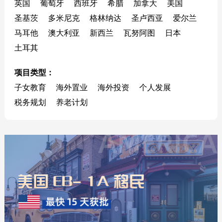
英国
葡萄牙
西班牙
希腊
加拿大
美国
圣基茨
多米尼克
格林纳达
圣卢西亚
爱尔兰
马耳他
澳大利亚
新西兰
瓦努阿图
日本
土耳其
项目类型：
子女教育
海外置业
海外投资
个人发展
税务规划
养老计划